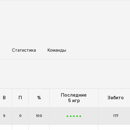
ы
Статистика
Команды
Последние
В
П
%
Забито
5 игр
5
0
100
177
+
+
+
+
+