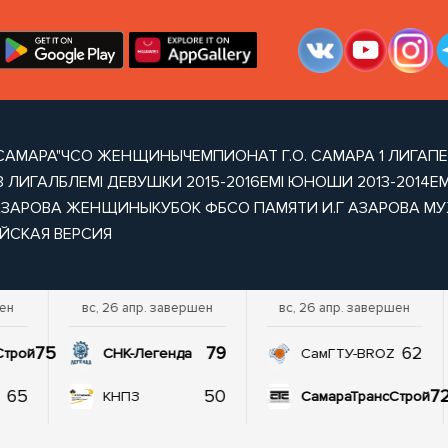
САМАРА"
ЧСО ЖЕНЩИНЫ
ЧЕМПИОНАТ Г.О. САМАРА 1 ЛИГА
ПЕ
3 ЛИГА
ЛБЛ
EMI ДЕВУШКИ 2015-2016
EMI ЮНОШИ 2013-2014
EM
 АЗАРОВА ЖЕНЩИНЫ
КУБОК ФБСО ПАМЯТИ И.Г АЗАРОВА М
ЙСКАЯ ВЕРСИЯ
шен
вс, 26 апр. завершен
вс, 26 апр. завершен
75
79
62
Строй
СНК-Легенда
СамГТУ-BROZ
65
50
7
КНПЗ
СамараТрансСтрой