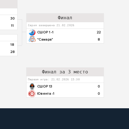
Финал
30
11
Серия завершена 21.02.2026
СШОР 1 -1
22
"Самара"
8
18
28
Финал за 3 место
Первая игра: 21.02.2026 15:30
СШОР 13
0
Ювента -1
0