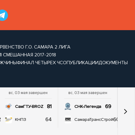
РВЕНСТВО Г.О. САМАРА 2 ЛИГА
I СМЕШАННАЯ 2017-2018
УЖЧИНЫ
ФИНАЛ ЧЕТЫРЕХ ЧСО
ПУБЛИКАЦИИ
ДОКУМЕНТЫ
вс, 03 мая завершен
вс, 03 мая завершен
81
69
СамГТУ-BROZ
СНК-Легенда
2
64
60
КНПЗ
СамараТрансСтрой