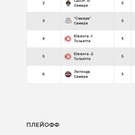
СШОР 13
2
5
Самара
"Самара"
3
5
Самара
Ювента -1
4
5
Тольятти
Ювента -2
5
5
Тольятти
Легенда
6
5
Самара
ПЛЕЙОФФ