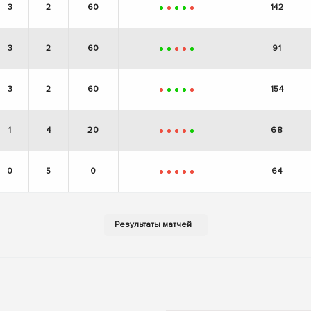
3
2
60
142
+
-
+
+
-
3
2
60
91
+
+
-
-
+
3
2
60
154
-
+
+
+
-
1
4
20
68
-
-
-
-
+
0
5
0
64
-
-
-
-
-