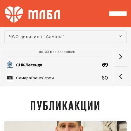
Турнир:
ЧСО дивизион "Самара"
вс, 03 мая завершен
69
СНК-Легенда
60
СамараТрансСтрой
ПУБЛИКАКЦИИ