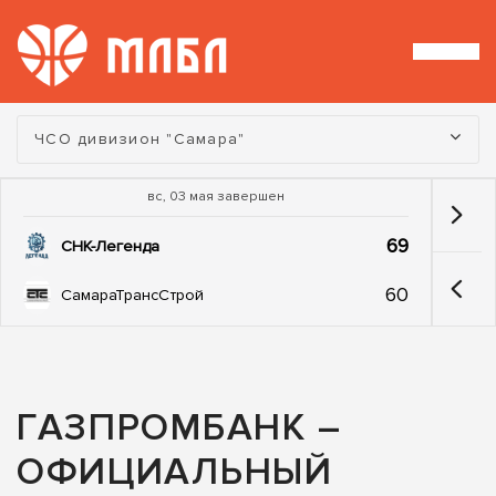
Турнир:
ЧСО дивизион "Самара"
вс, 03 мая завершен
69
СНК-Легенда
60
СамараТрансСтрой
ГАЗПРОМБАНК –
ОФИЦИАЛЬНЫЙ