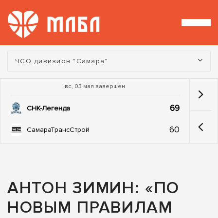
Турнир:
ЧСО дивизион "Самара"
вс, 03 мая завершен
69
СНК-Легенда
60
СамараТрансСтрой
АНТОН ЗИМИН: «ПО
НОВЫМ ПРАВИЛАМ