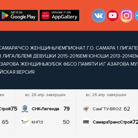
САМАРА"
ЧСО ЖЕНЩИНЫ
ЧЕМПИОНАТ Г.О. САМАРА 1 ЛИГА
ПЕ
3 ЛИГА
ЛБЛ
EMI ДЕВУШКИ 2015-2016
EMI ЮНОШИ 2013-2014
EM
 АЗАРОВА ЖЕНЩИНЫ
КУБОК ФБСО ПАМЯТИ И.Г АЗАРОВА М
ЙСКАЯ ВЕРСИЯ
шен
вс, 26 апр. завершен
вс, 26 апр. завершен
75
79
62
Строй
СНК-Легенда
СамГТУ-BROZ
65
50
7
КНПЗ
СамараТрансСтрой