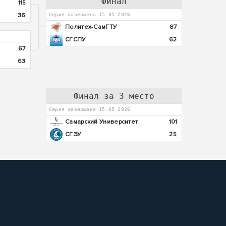
Финал
115
36
Серия завершена 15.05.2026
Политех-СамГТУ
87
СГСПУ
62
67
63
Финал за 3 место
Серия завершена 15.05.2026
Самарский Университет
101
СГЭУ
25