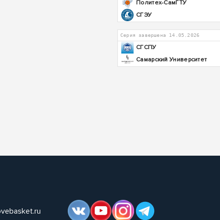
Политех-СамГТУ
СГЭУ
Серия завершена 14.05.2026
СГСПУ
Самарский Университет
ovebasket.ru