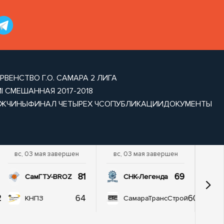
РВЕНСТВО Г.О. САМАРА 2 ЛИГА
I СМЕШАННАЯ 2017-2018
УЖЧИНЫ
ФИНАЛ ЧЕТЫРЕХ ЧСО
ПУБЛИКАЦИИ
ДОКУМЕНТЫ
вс, 03 мая завершен
вс, 03 мая завершен
81
69
СамГТУ-BROZ
СНК-Легенда
2
64
60
КНПЗ
СамараТрансСтрой