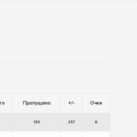
то
Пропущено
+/-
Очки
159
257
8