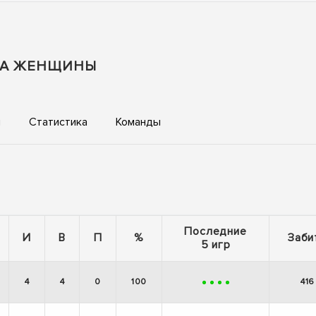
ОВА ЖЕНЩИНЫ
ы
Статистика
Команды
Последние
И
В
П
%
Заби
5 игр
4
4
0
100
416
+
+
+
+